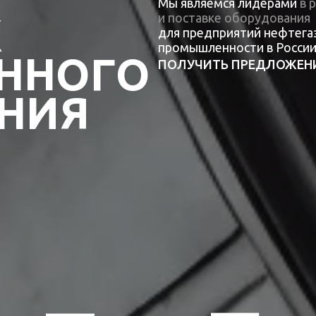
Мы являемся лидерами
в 
К
и поставке оборудования
для предприятий нефтегаз
промышленности в России
ННОГО
ПОЛУЧИТЬ ПРЕДЛОЖЕН
ТЯЖПРОММАШ
НИЯ
ТЕХНОЛОГИИ УСТОЙЧИВОГО БУДУЩЕГО
100