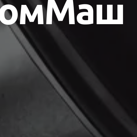
ромМаш